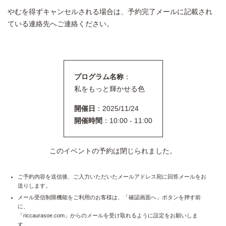
やむを得ずキャンセルされる場合は、予約完了メールに記載され
ている連絡先へご連絡ください。
プログラム名称
：
私をもっと輝かせる色
開催日
：2025/11/24
開催時間
：10:00 - 11:00
このイベントの予約は閉じられました。
ご予約内容を送信後、ご入力いただいたメールアドレス宛に回答メールをお
送りします。
メール受信制限機能をご利用のお客様は、「確認画面へ」ボタンを押す前
に、
「riccaurasoe.com」からのメールを受け取れるように設定をお願いしま
す。