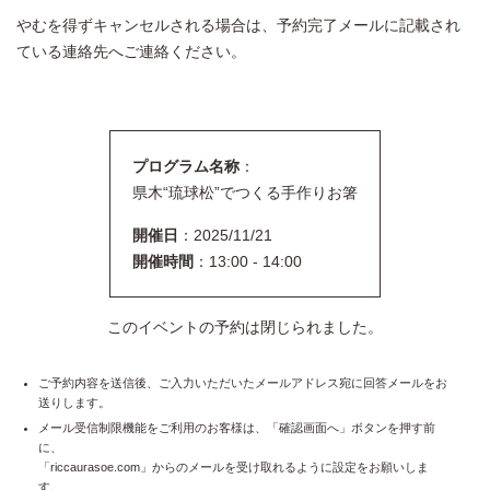
やむを得ずキャンセルされる場合は、予約完了メールに記載され
ている連絡先へご連絡ください。
プログラム名称
：
県木“琉球松”でつくる手作りお箸
開催日
：2025/11/21
開催時間
：13:00 - 14:00
このイベントの予約は閉じられました。
ご予約内容を送信後、ご入力いただいたメールアドレス宛に回答メールをお
送りします。
メール受信制限機能をご利用のお客様は、「確認画面へ」ボタンを押す前
に、
「riccaurasoe.com」からのメールを受け取れるように設定をお願いしま
す。