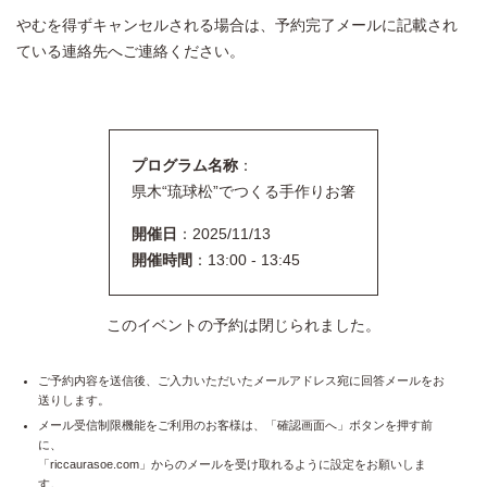
やむを得ずキャンセルされる場合は、予約完了メールに記載され
ている連絡先へご連絡ください。
プログラム名称
：
県木“琉球松”でつくる手作りお箸
開催日
：2025/11/13
開催時間
：13:00 - 13:45
このイベントの予約は閉じられました。
ご予約内容を送信後、ご入力いただいたメールアドレス宛に回答メールをお
送りします。
メール受信制限機能をご利用のお客様は、「確認画面へ」ボタンを押す前
に、
「riccaurasoe.com」からのメールを受け取れるように設定をお願いしま
す。