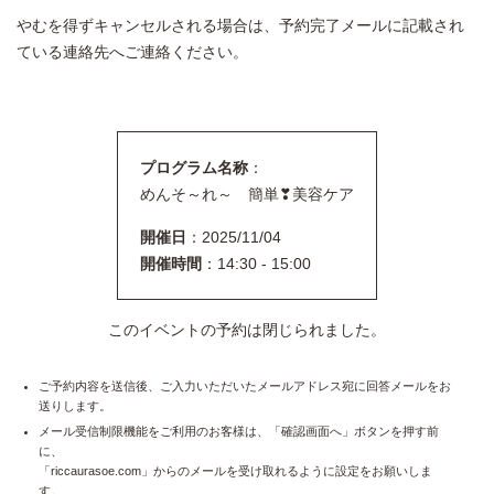
やむを得ずキャンセルされる場合は、予約完了メールに記載され
ている連絡先へご連絡ください。
プログラム名称
：
めんそ～れ～ 簡単❣美容ケア
開催日
：2025/11/04
開催時間
：14:30 - 15:00
このイベントの予約は閉じられました。
ご予約内容を送信後、ご入力いただいたメールアドレス宛に回答メールをお
送りします。
メール受信制限機能をご利用のお客様は、「確認画面へ」ボタンを押す前
に、
「riccaurasoe.com」からのメールを受け取れるように設定をお願いしま
す。